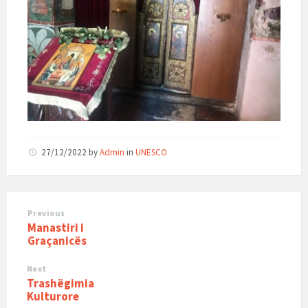
27/12/2022
by
Admin
in
UNESCO
Previous
Manastiri i
Graçanicës
Next
Trashëgimia
Kulturore