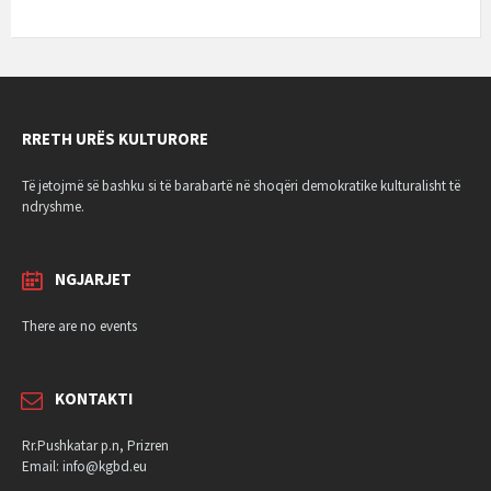
RRETH URËS KULTURORE
Të jetojmë së bashku si të barabartë në shoqëri demokratike kulturalisht të
ndryshme.
NGJARJET
There are no events
KONTAKTI
Rr.Pushkatar p.n, Prizren
Email: info@kgbd.eu