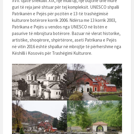
XVII. Gjatë shekullit XIX, një mulli uji, një bujtinë dhe mure
guri të reja janë shtuar për tej kompleksit. UNESCO shpalli
Patrikanën e Pejës për pozitën e 13-të trashëgimisë
kulturore botërore korrik 2006. Ndërsa me 13 korrik 2003,
Patrikana e Pejës u vendos nga UNESCO në listën e
pasurive të mbrojtura botërore. Bazuar në vlerat historike,
artistike, shoqërore, shpirtërore, aseti Patrikana e Pejës
në vitin 2016 është shpallur në mbrojtje të përhershme nga
Këshilli i Kosovës për Trashëgimi Kulturore.