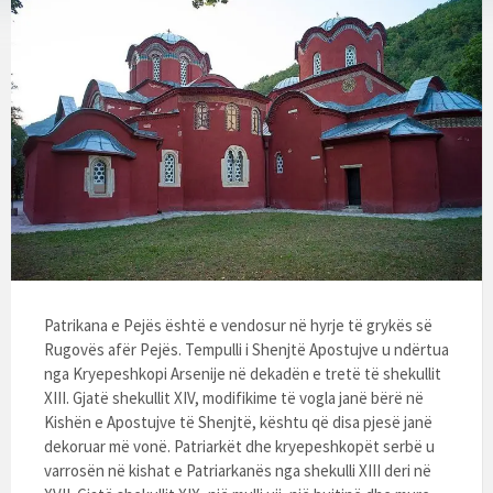
Patrikana e Pejës është e vendosur në hyrje të grykës së
Rugovës afër Pejës. Tempulli i Shenjtë Apostujve u ndërtua
nga Kryepeshkopi Arsenije në dekadën e tretë të shekullit
XIII. Gjatë shekullit XIV, modifikime të vogla janë bërë në
Kishën e Apostujve të Shenjtë, kështu që disa pjesë janë
dekoruar më vonë. Patriarkët dhe kryepeshkopët serbë u
varrosën në kishat e Patriarkanës nga shekulli XIII deri në