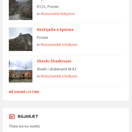
R115, Prizren
in
Monumente Natyrore
Kështjella e Epërme
Prizren
in
Monumentet e Kulturës
Sheshi Shadërvani
Sheshi i shatërvanit Nr.83
in
Monumentet e Kulturës
MË SHUMË LISTIME
NGJARJET
There are no events