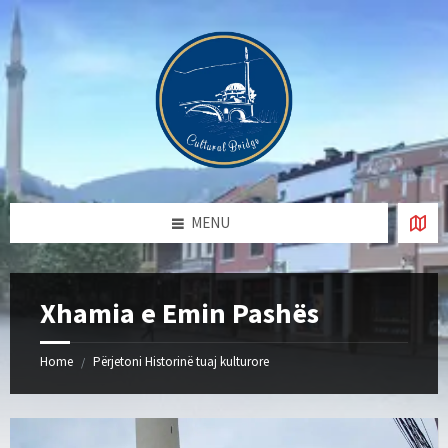
Skip
Skip
Skip
Skip
to
to
to
to
content
left
right
footer
sidebar
sidebar
MENU
Xhamia e Emin Pashës
Home
Përjetoni Historinë tuaj kulturore
/