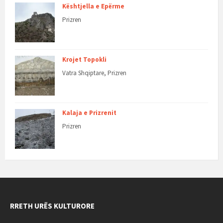
Kështjella e Epërme
Prizren
Krojet Topokli
Vatra Shqiptare, Prizren
Kalaja e Prizrenit
Prizren
RRETH URËS KULTURORE