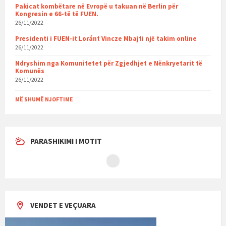
Pakicat kombëtare në Evropë u takuan në Berlin për
Kongresin e 66-të të FUEN.
26/11/2022
Presidenti i FUEN-it Loránt Vincze Mbajti një takim online
26/11/2022
Ndryshim nga Komunitetet për Zgjedhjet e Nënkryetarit të
Komunës
26/11/2022
MË SHUMË NJOFTIME
PARASHIKIMI I MOTIT
VENDET E VEÇUARA