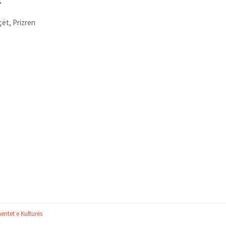
t
çët, Prizren
ntet e Kulturës