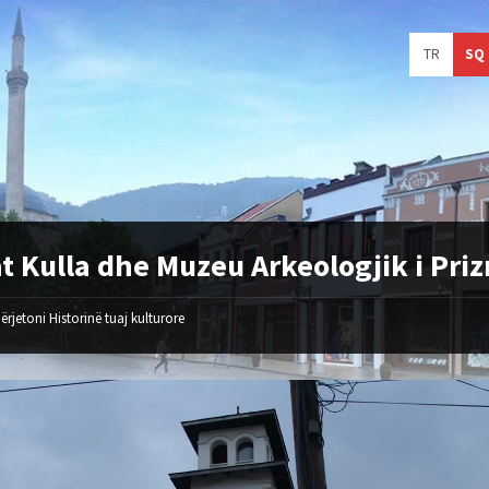
Choose
TR
SQ
language:
t Kulla dhe Muzeu Arkeologjik i Priz
ërjetoni Historinë tuaj kulturore