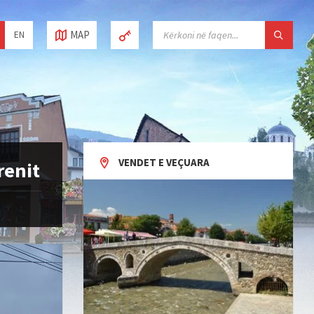
SEARCH:
MAP
EN
VENDET E VEÇUARA
renit