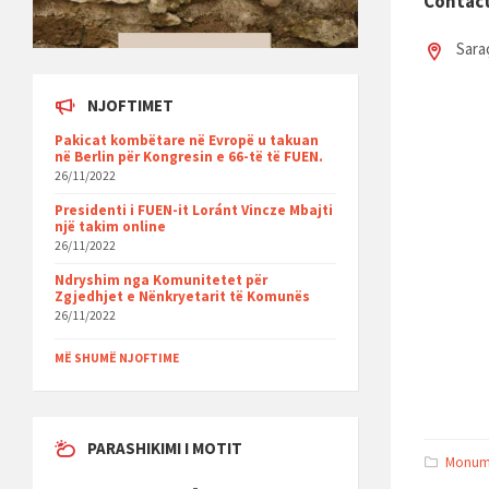
Contac
Sara
NJOFTIMET
Pakicat kombëtare në Evropë u takuan
në Berlin për Kongresin e 66-të të FUEN.
26/11/2022
Presidenti i FUEN-it Loránt Vincze Mbajti
një takim online
26/11/2022
Ndryshim nga Komunitetet për
Zgjedhjet e Nënkryetarit të Komunës
26/11/2022
MË SHUMË NJOFTIME
PARASHIKIMI I MOTIT
Monume