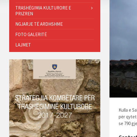
TRASHËGIMIA KULTURORE E
PRIZREN
NGJARJE TË ARDHSHME
FOTO GALERITË
LAJMET
Kulla e S
për qytet
se 790 gje