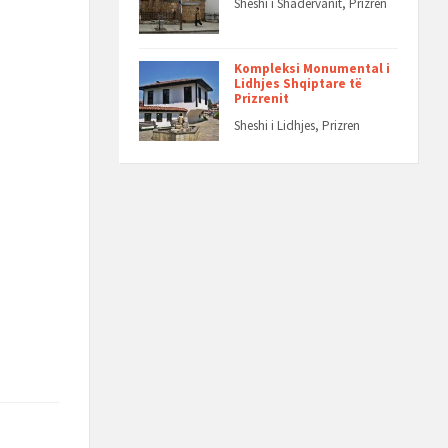
Sheshi i Shadërvanit, Prizren
Kompleksi Monumental i
Lidhjes Shqiptare të
Prizrenit
Sheshi i Lidhjes, Prizren