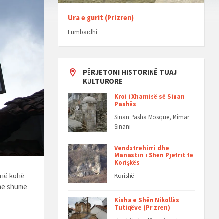
Ura e gurit (Prizren)
Lumbardhi
PËRJETONI HISTORINË TUAJ
KULTURORE
Kroi i Xhamisë së Sinan
Pashës
Sinan Pasha Mosque, Mimar
Sinani
Vendstrehimi dhe
Manastiri i Shën Pjetrit të
Korişkës
t në kohë
Korishë
 më shumë
Kisha e Shën Nikollës
Tutiqëve (Prizren)