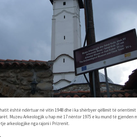
ahatit është ndërtuar në vitin 1948 dhe i ka shërbyer qëllimit të orientimi
arët. Muzeu Arkeologjik u hap më 17 nëntor 1975 e ku mund të gjenden
tje arkeologjike nga rajoni i Prizrenit.