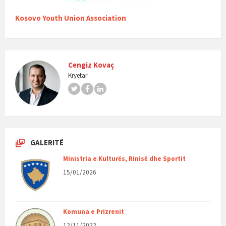
Kosovo Youth Union Association
Cengiz Kovaç
Kryetar
Twitter
Facebook
LinkedIn
GALERITË
Ministria e Kulturës, Rinisë dhe Sportit
15/01/2026
Komuna e Prizrenit
12/11/2022