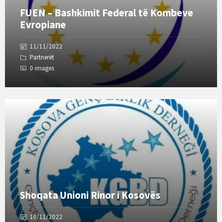
FUEN – Bashkimit Federal të Kombeve
Evropiane
11/11/2022
Partnerët
0 images
Open
Gallery
Shoqata Unioni Rinor i Kosovës
10/11/2022