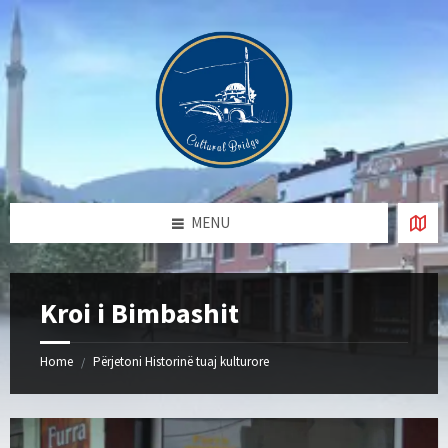
Skip
Skip
Skip
Skip
to
to
to
to
content
left
right
footer
sidebar
sidebar
MENU
Kroi i Bimbashit
Home
Përjetoni Historinë tuaj kulturore
/