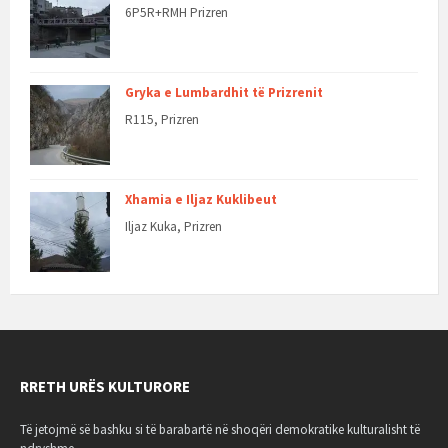
6P5R+RMH Prizren
Gryka e Lumbardhit të Prizrenit
R115, Prizren
Xhamia e Iljaz Kuklibeut
Iljaz Kuka, Prizren
RRETH URËS KULTURORE
Të jetojmë së bashku si të barabartë në shoqëri demokratike kulturalisht të