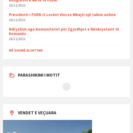
Kongresin e 66-të të FUEN.
26/11/2022
Presidenti i FUEN-it Loránt Vincze Mbajti një takim online
26/11/2022
Ndryshim nga Komunitetet për Zgjedhjet e Nënkryetarit të
Komunës
26/11/2022
MË SHUMË NJOFTIME
PARASHIKIMI I MOTIT
VENDET E VEÇUARA