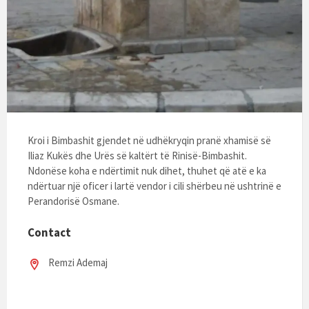
Kroi i Bimbashit gjendet në udhëkryqin pranë xhamisë së
Iliaz Kukës dhe Urës së kaltërt të Rinisë-Bimbashit.
Ndonëse koha e ndërtimit nuk dihet, thuhet që atë e ka
ndërtuar një oficer i lartë vendor i cili shërbeu në ushtrinë e
Perandorisë Osmane.
Contact
Remzi Ademaj