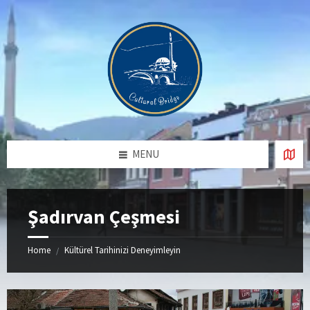
Skip
Skip
Skip
Skip
to
to
to
to
content
left
right
footer
sidebar
sidebar
MENU
Şadırvan Çeşmesi
Home
Kültürel Tarihinizi Deneyimleyin
/