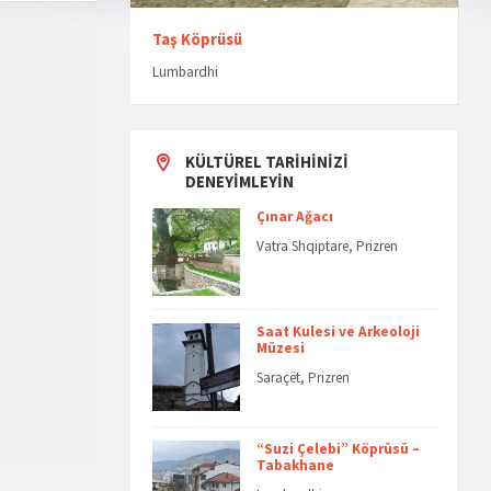
Taş Köprüsü
Lumbardhi
KÜLTÜREL TARIHINIZI
DENEYIMLEYIN
Çınar Ağacı
Vatra Shqiptare, Prizren
Saat Kulesi ve Arkeoloji
Müzesi
Saraçët, Prizren
“Suzi Çelebi” Köprüsü –
Tabakhane