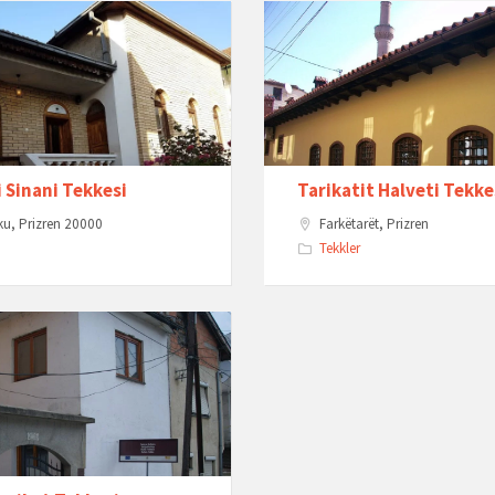
i Sinani Tekkesi
Tarikatit Halveti Tekke
ku, Prizren 20000
Farkëtarët, Prizren
Tekkler