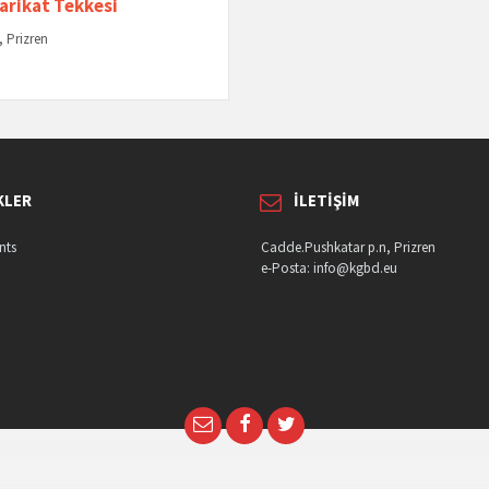
Tarikat Tekkesi
 Prizren
KLER
İLETIŞIM
nts
Cadde.Pushkatar p.n, Prizren
e-Posta: info@kgbd.eu
Email
Facebook
Twitter