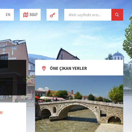
SEARCH:
MAP
EN
ÖNE ÇIKAN YERLER
RI