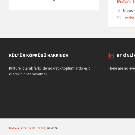
Rufa’i 
Marash,
Tekkler
KÜLTÜR KÖPRÜSÜ HAKKINDA
ETKINLI
Kültürel olarak farklı demokratik toplumlarda eşit
There are no eve
olarak birlikte yaşamak.
Kosova Genç Birlik Derneği
© 2026